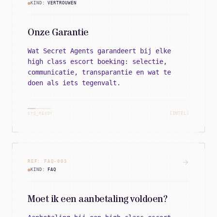
KIND:
VERTROUWEN
Onze Garantie
Wat Secret Agents garandeert bij elke
high class escort boeking: selectie,
communicatie, transparantie en wat te
doen als iets tegenvalt.
[INTEL]
SYS_READY
REF:
FAQ
-
003
KIND:
FAQ
Moet ik een aanbetaling voldoen?