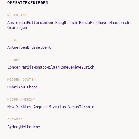
OPERATIEGEBIEDEN
NEDERLAND
Amsterdam
Rotterdam
Den Haag
Utrecht
Breda
Eindhoven
Maastricht
Groningen
BELGIË
Antwerpen
Brussel
Gent
EUROPA
Londen
Parijs
Monaco
Milaan
Rome
Genève
Zürich
MIDDEN-OOSTEN
Dubai
Abu Dhabi
NOORD-AMERIKA
New York
Los Angeles
Miami
Las Vegas
Toronto
OCEANIË
Sydney
Melbourne