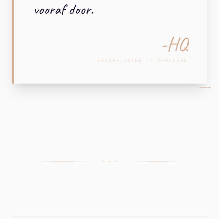
vooraf door.
-HQ
SECURE_INTEL // VERIFIED
+ + +