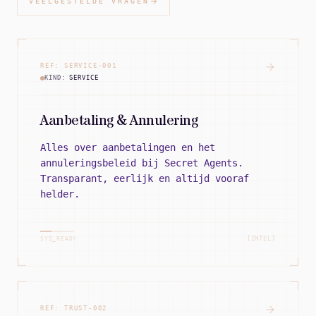
VEELGESTELDE VRAGEN
REF:
SERVICE
-
001
KIND:
SERVICE
Aanbetaling & Annulering
Alles over aanbetalingen en het
annuleringsbeleid bij Secret Agents.
Transparant, eerlijk en altijd vooraf
helder.
[INTEL]
SYS_READY
REF:
TRUST
-
002