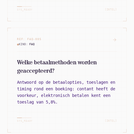
[INTEL]
SYS_READY
REF:
FAQ
-
005
KIND:
FAQ
Welke betaalmethoden worden
geaccepteerd?
Antwoord op de betaalopties, toeslagen en
timing rond een boeking: contant heeft de
voorkeur, elektronisch betalen kent een
toeslag van 5,8%.
[INTEL]
SYS_READY