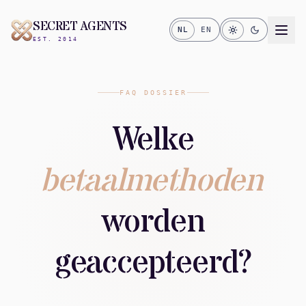
SECRET AGENTS
NL
EN
EST. 2014
FAQ DOSSIER
Welke
betaalmethoden
worden
geaccepteerd?