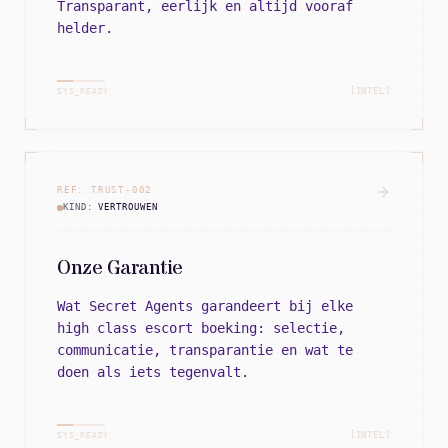
Transparant, eerlijk en altijd vooraf
helder.
[INTEL]
SYS_READY
REF:
TRUST
-
002
KIND:
VERTROUWEN
Onze Garantie
Wat Secret Agents garandeert bij elke
high class escort boeking: selectie,
communicatie, transparantie en wat te
doen als iets tegenvalt.
[INTEL]
SYS_READY