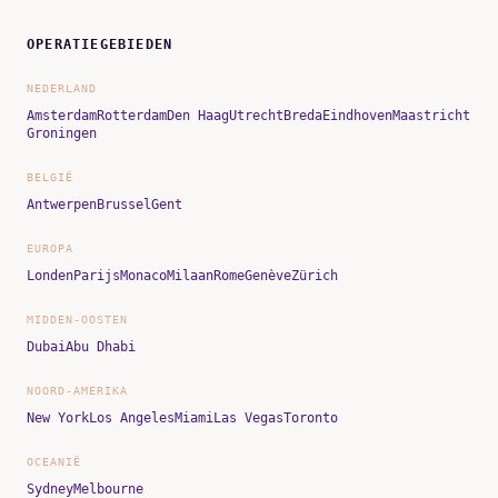
OPERATIEGEBIEDEN
NEDERLAND
Amsterdam
Rotterdam
Den Haag
Utrecht
Breda
Eindhoven
Maastricht
Groningen
BELGIË
Antwerpen
Brussel
Gent
EUROPA
Londen
Parijs
Monaco
Milaan
Rome
Genève
Zürich
MIDDEN-OOSTEN
Dubai
Abu Dhabi
NOORD-AMERIKA
New York
Los Angeles
Miami
Las Vegas
Toronto
OCEANIË
Sydney
Melbourne