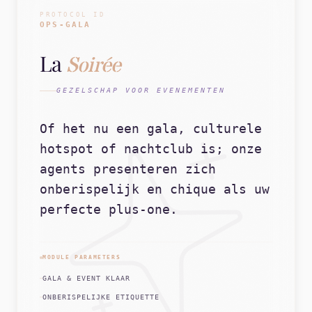
PROTOCOL ID
OPS-GALA
La
Soirée
GEZELSCHAP VOOR EVENEMENTEN
Of het nu een gala, culturele
hotspot of nachtclub is; onze
agents presenteren zich
onberispelijk en chique als uw
perfecte plus-one.
MODULE PARAMETERS
GALA & EVENT KLAAR
ONBERISPELIJKE ETIQUETTE