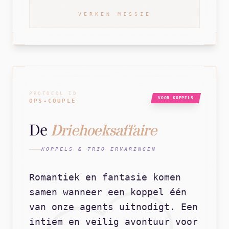
VERKEN MISSIE
PROTOCOL ID
VOOR KOPPELS
OPS-COUPLE
De
Driehoeksaffaire
KOPPELS & TRIO ERVARINGEN
Romantiek en fantasie komen
samen wanneer een koppel één
van onze agents uitnodigt. Een
intiem en veilig avontuur voor