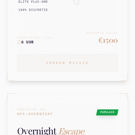
ELITE PLUS-ONE
100% DISCRETIE
RESOURCE VALUE
€1500
OPERATIONAL TIME
6 UUR
VERKEN MISSIE
PROTOCOL ID
POPULAIR
OPS-OVERNIGHT
Overnight
Escape