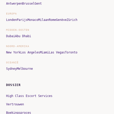
Antwerpen
Brussel
Gent
EUROPA
Londen
Parijs
Monaco
Milaan
Rome
Genève
Zürich
MIDDEN-OOSTEN
Dubai
Abu Dhabi
NOORD-AMERIKA
New York
Los Angeles
Miami
Las Vegas
Toronto
OCEANIË
Sydney
Melbourne
DOSSIER
High Class Escort Services
Vertrouwen
Boekingsproces