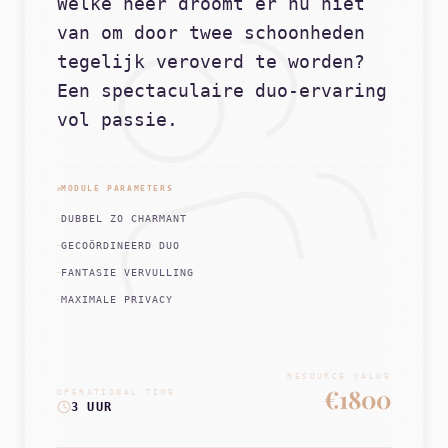
Welke heer droomt er nu niet
van om door twee schoonheden
tegelijk veroverd te worden?
Een spectaculaire duo-ervaring
vol passie.
MODULE PARAMETERS
DUBBEL ZO CHARMANT
GECOÖRDINEERD DUO
FANTASIE VERVULLING
MAXIMALE PRIVACY
RESOURCE VALUE
€1800
OPERATIONAL TIME
3 UUR