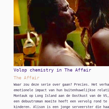
Volop chemistry in The Affair
The Affair
Waar zou
deze serie
over gaan? Precies. Het verha
emotionele impact van hun buitenhuwelijkse relati
Montauk op Long Island aan de Oostkust van de VS,
een debuutroman moeite heeft een vervolg rond te 
kinderen. Alison is een jonge serveerster die haa