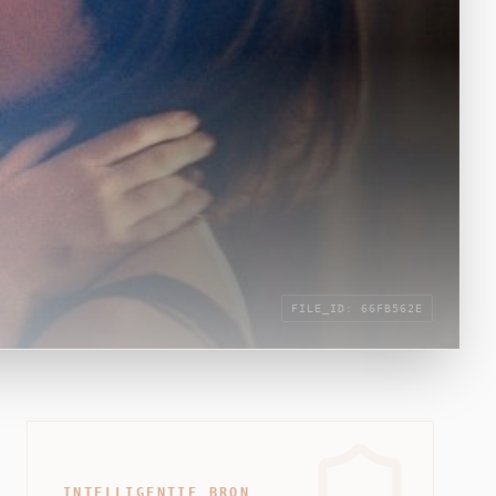
FILE_ID:
66FB562E
INTELLIGENTIE BRON