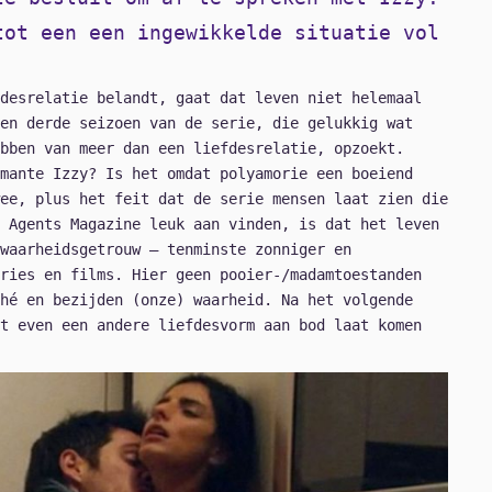
tot een een ingewikkelde situatie vol
desrelatie belandt, gaat dat leven niet helemaal
en derde seizoen van de serie, die gelukkig wat
bben van meer dan een liefdesrelatie, opzoekt.
mante Izzy? Is het omdat polyamorie een boeiend
ee, plus het feit dat de serie mensen laat zien die
 Agents Magazine leuk aan vinden, is dat het leven
waarheidsgetrouw – tenminste zonniger en
ries en films. Hier geen pooier-/madamtoestanden
hé en bezijden (onze) waarheid. Na het volgende
t even een andere liefdesvorm aan bod laat komen