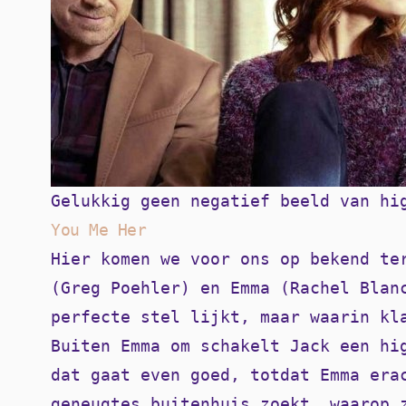
Gelukkig geen negatief beeld van hi
You Me Her
Hier komen we voor ons op bekend t
(Greg Poehler) en Emma (Rachel Blan
perfecte stel lijkt, maar waarin kl
Buiten Emma om schakelt Jack een hi
dat gaat even goed, totdat Emma era
geneugtes buitenhuis zoekt, waarop 