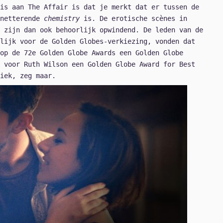
is aan The Affair is dat je merkt dat er tussen de
knetterende
chemistry
is. De erotische scènes in
 zijn dan ook behoorlijk opwindend. De leden van de
lijk voor de Golden Globes-verkiezing, vonden dat
op de 72e Golden Globe Awards een Golden Globe
 voor Ruth Wilson een Golden Globe Award for Best
iek, zeg maar.