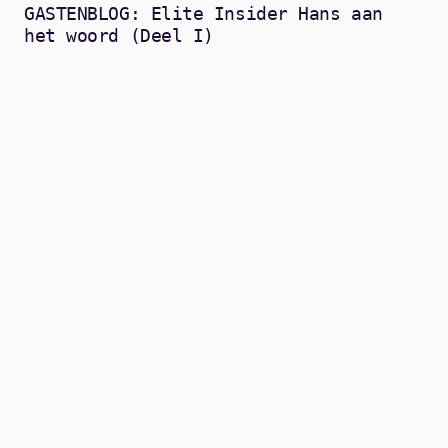
GASTENBLOG: Elite Insider Hans aan
het woord (Deel I)