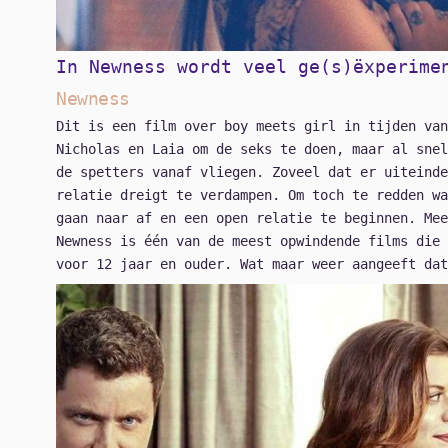
In Newness wordt veel ge(s)ëxperime
Newness
Dit is
een film
over boy meets girl in tijden van
Nicholas en Laia om de seks te doen, maar al snel
de spetters vanaf vliegen. Zoveel dat er uiteinde
relatie dreigt te verdampen. Om toch te redden wa
gaan naar af en een open relatie te beginnen. Mee
Newness is één van de meest opwindende films die 
voor 12 jaar en ouder. Wat maar weer aangeeft dat