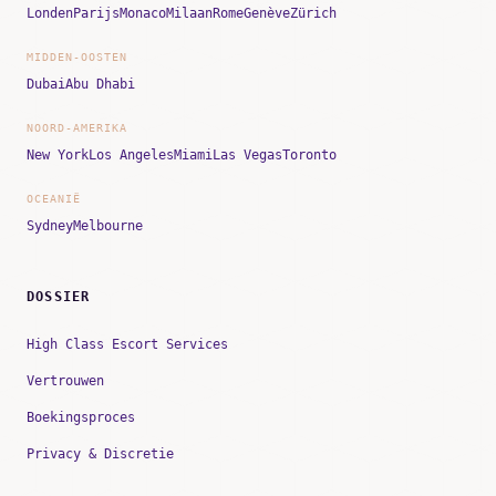
Londen
Parijs
Monaco
Milaan
Rome
Genève
Zürich
MIDDEN-OOSTEN
Dubai
Abu Dhabi
NOORD-AMERIKA
New York
Los Angeles
Miami
Las Vegas
Toronto
OCEANIË
Sydney
Melbourne
DOSSIER
High Class Escort Services
Vertrouwen
Boekingsproces
Privacy & Discretie