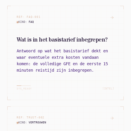
REF:
FAQ
-
001
KIND:
FAQ
Wat is in het basistarief inbegrepen?
Antwoord op wat het basistarief dekt en
waar eventuele extra kosten vandaan
komen: de volledige GFE en de eerste 15
minuten reistijd zijn inbegrepen.
[INTEL]
SYS_READY
REF:
TRUST
-
002
KIND:
VERTROUWEN