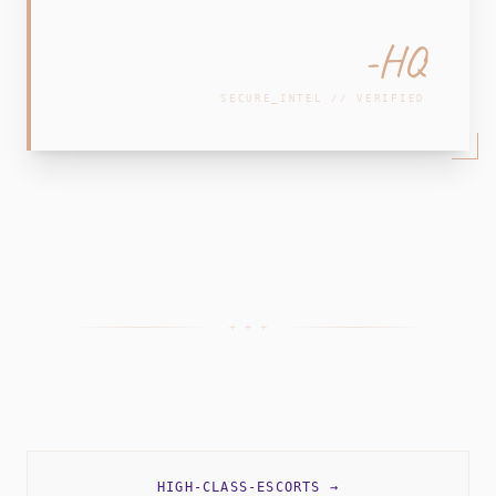
-HQ
SECURE_INTEL // VERIFIED
+ + +
HIGH-CLASS-ESCORTS
→