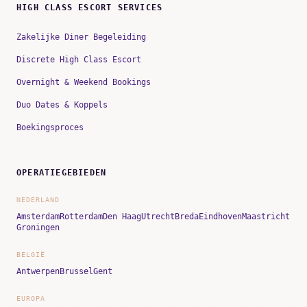
HIGH CLASS ESCORT SERVICES
Zakelijke Diner Begeleiding
Discrete High Class Escort
Overnight & Weekend Bookings
Duo Dates & Koppels
Boekingsproces
OPERATIEGEBIEDEN
NEDERLAND
Amsterdam
Rotterdam
Den Haag
Utrecht
Breda
Eindhoven
Maastricht
Groningen
BELGIË
Antwerpen
Brussel
Gent
EUROPA