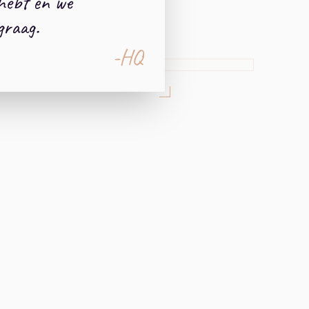
hebt en we
graag.
-HQ