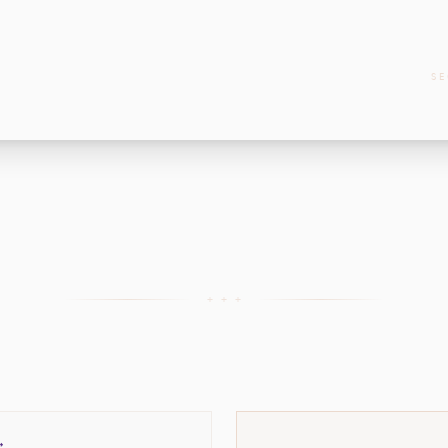
SE
+ + +
→