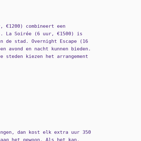
r, €1200) combineert een
f. La Soirée (6 uur, €1500) is
in de stad. Overnight Escape (16
een avond en nacht kunnen bieden.
re steden kiezen het arrangement
engen, dan kost elk extra uur 350
raag het gewoon. Als het kan,