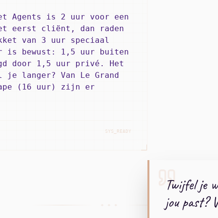
et Agents is 2 uur voor een
et eerst cliënt, dan raden
kket van 3 uur speciaal
r is bewust: 1,5 uur buiten
gd door 1,5 uur privé. Het
l je langer? Van Le Grand
ape (16 uur) zijn er
SYS_READY
Twijfel je 
jou past? V
+ + +