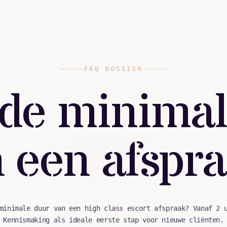
FAQ DOSSIER
 de minima
 een afspr
minimale duur van een high class escort afspraak? Vanaf 2 
Kennismaking als ideale eerste stap voor nieuwe cliënten.