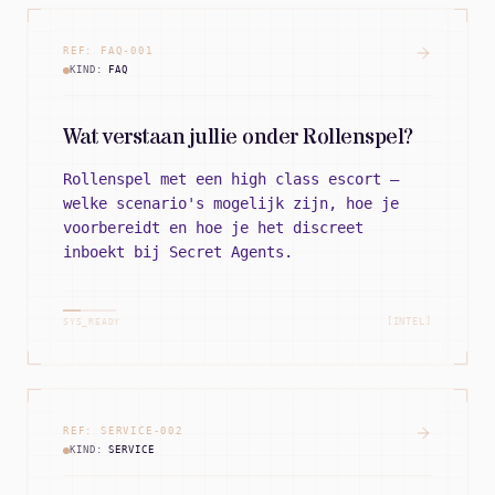
REF:
FAQ
-
001
KIND:
FAQ
Wat verstaan jullie onder Rollenspel?
Rollenspel met een high class escort —
welke scenario's mogelijk zijn, hoe je
voorbereidt en hoe je het discreet
inboekt bij Secret Agents.
[INTEL]
SYS_READY
REF:
SERVICE
-
002
KIND:
SERVICE