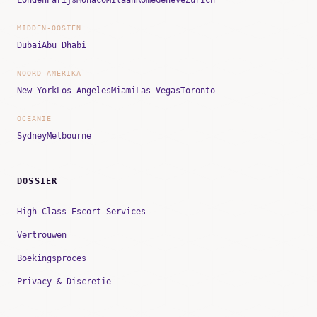
Londen
Parijs
Monaco
Milaan
Rome
Genève
Zürich
MIDDEN-OOSTEN
Dubai
Abu Dhabi
NOORD-AMERIKA
New York
Los Angeles
Miami
Las Vegas
Toronto
OCEANIË
Sydney
Melbourne
DOSSIER
High Class Escort Services
Vertrouwen
Boekingsproces
Privacy & Discretie