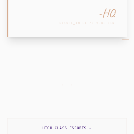
-HQ
SECURE_INTEL // VERIFIED
+ + +
HIGH-CLASS-ESCORTS
→