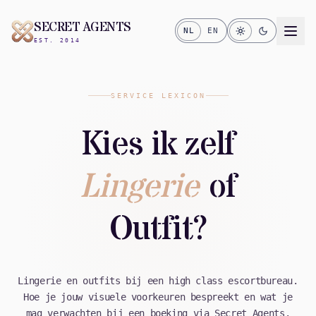
SECRET AGENTS
NL
EN
EST. 2014
SERVICE LEXICON
Kies ik zelf
Lingerie
of
Outfit?
Lingerie en outfits bij een high class escortbureau.
Hoe je jouw visuele voorkeuren bespreekt en wat je
mag verwachten bij een boeking via Secret Agents.