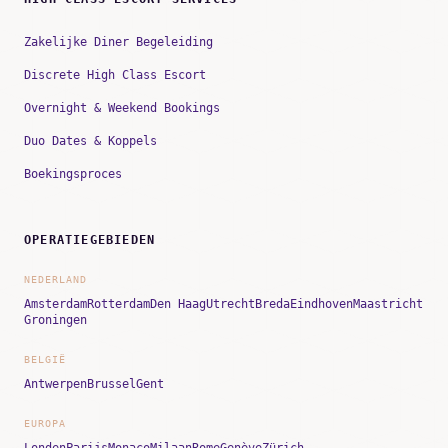
Zakelijke Diner Begeleiding
Discrete High Class Escort
Overnight & Weekend Bookings
Duo Dates & Koppels
Boekingsproces
OPERATIEGEBIEDEN
NEDERLAND
Amsterdam
Rotterdam
Den Haag
Utrecht
Breda
Eindhoven
Maastricht
Groningen
BELGIË
Antwerpen
Brussel
Gent
EUROPA