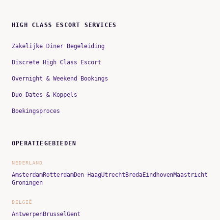
HIGH CLASS ESCORT SERVICES
Zakelijke Diner Begeleiding
Discrete High Class Escort
Overnight & Weekend Bookings
Duo Dates & Koppels
Boekingsproces
OPERATIEGEBIEDEN
NEDERLAND
Amsterdam
Rotterdam
Den Haag
Utrecht
Breda
Eindhoven
Maastricht
Groningen
BELGIË
Antwerpen
Brussel
Gent