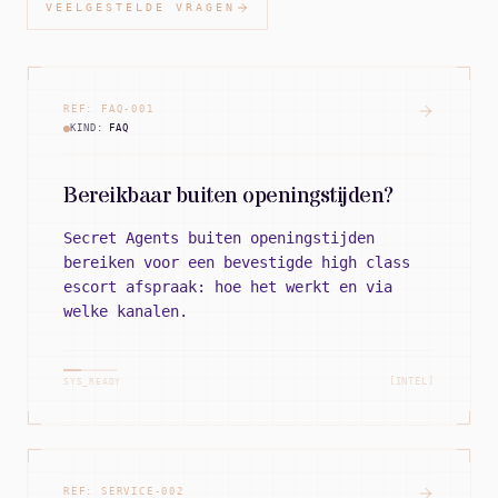
VEELGESTELDE VRAGEN
REF:
FAQ
-
001
KIND:
FAQ
Bereikbaar buiten openingstijden?
Secret Agents buiten openingstijden
bereiken voor een bevestigde high class
escort afspraak: hoe het werkt en via
welke kanalen.
[INTEL]
SYS_READY
REF:
SERVICE
-
002