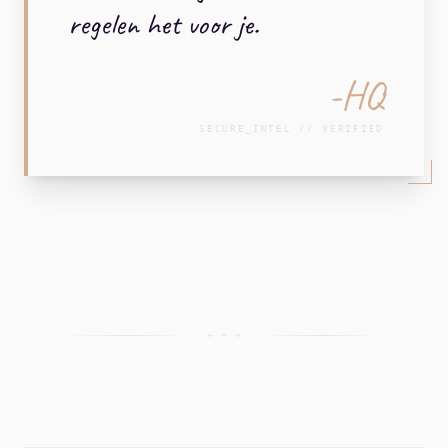
regelen het voor je.
-HQ
SECURE_INTEL // VERIFIED
+ + +