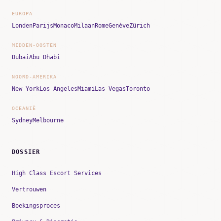
EUROPA
Londen
Parijs
Monaco
Milaan
Rome
Genève
Zürich
MIDDEN-OOSTEN
Dubai
Abu Dhabi
NOORD-AMERIKA
New York
Los Angeles
Miami
Las Vegas
Toronto
OCEANIË
Sydney
Melbourne
DOSSIER
High Class Escort Services
Vertrouwen
Boekingsproces