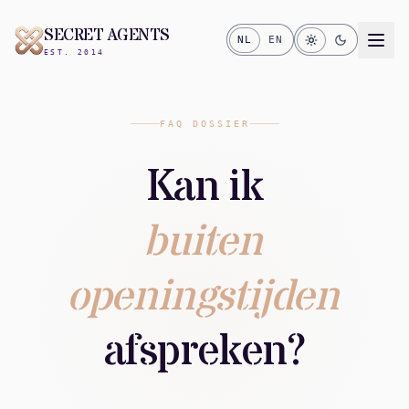
SECRET AGENTS
NL
EN
EST. 2014
FAQ DOSSIER
Kan ik
buiten
openingstijden
afspreken?