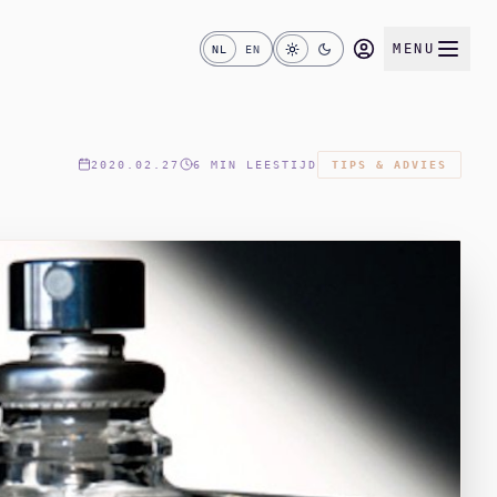
MENU
NL
EN
2020.02.27
6 MIN LEESTIJD
TIPS & ADVIES