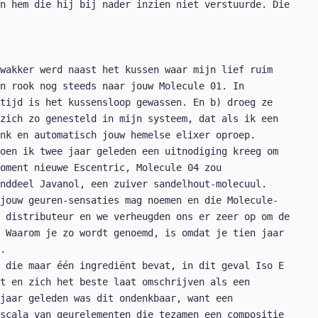
n hem die hij bij nader inzien niet verstuurde. Die
wakker werd naast het kussen waar mijn lief ruim
n rook nog steeds naar jouw Molecule 01. In
tijd is het kussensloop gewassen. En b) droeg ze
zich zo genesteld in mijn systeem, dat als ik een
nk en automatisch jouw hemelse elixer oproep.
oen ik twee jaar geleden een uitnodiging kreeg om
moment nieuwe Escentric, Molecule 04 zou
nddeel Javanol, een zuiver sandelhout-molecuul.
jouw geuren-sensaties mag noemen en die Molecule-
 distributeur en we verheugden ons er zeer op om de
 Waarom je zo wordt genoemd, is omdat je tien jaar
.
 die maar één ingrediënt bevat, in dit geval Iso E
t en zich het beste laat omschrijven als een
 jaar geleden was dit ondenkbaar, want een
scala van geurelementen die tezamen een compositie