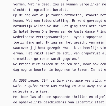
vormen. Wat je deed, zou je kunnen vergelijken me
slechts 1 ingrediënt bereidt.
Op de dag dat we je zouden ontmoeten, staakte het
komen. Wat een teleurstelling. Er werd gevraagd o
natuurlijk wilden we dat. Het ging tenslotte niet
In hotel Seven One Seven aan de Amsterdamse Prins
Nederlandse vertegenwoordiger, Tayna Propopenko, 
toelichting gaf. Ik zag aan het gezicht van mijn 
waarover jij hebt gezegd: 'Wat ik zo heerlijk vin
ervan. Het ruikt alsof de schil van grapefruit al
crèmekleurige rozen wordt gegoten.'
We kregen niet alleen de geuren mee, maar ook een
dag nog om beurten in begonnen te lezen. In het e
st
As 2006 began, 21
century fragrance was still w
wait. A quiet storm was coming to wash away the o
molecule at a time.
Het boek las als een spannende thriller en eigenl
de opmerkelijke geschiedenis van Escentric staat 