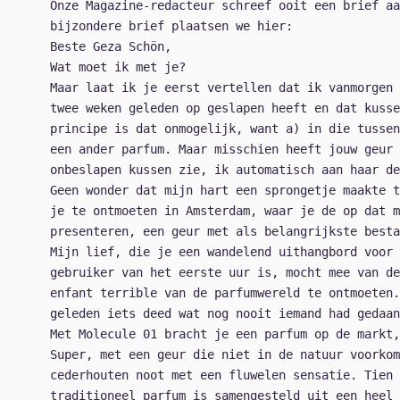
Onze Magazine-redacteur schreef ooit een brief aa
bijzondere brief plaatsen we hier:
Beste Geza Schön,
Wat moet ik met je?
Maar laat ik je eerst vertellen dat ik vanmorgen 
twee weken geleden op geslapen heeft en dat kusse
principe is dat onmogelijk, want a) in die tussen
een ander parfum. Maar misschien heeft jouw geur 
onbeslapen kussen zie, ik automatisch aan haar de
Geen wonder dat mijn hart een sprongetje maakte t
je te ontmoeten in Amsterdam, waar je de op dat 
presenteren, een geur met als belangrijkste besta
Mijn lief, die je een wandelend uithangbord voor 
gebruiker van het eerste uur is, mocht mee van de
enfant terrible van de parfumwereld te ontmoeten.
geleden iets deed wat nog nooit iemand had gedaan
Met Molecule 01 bracht je een parfum op de markt,
Super, met een geur die niet in de natuur voorkom
cederhouten noot met een fluwelen sensatie. Tien
traditioneel parfum is samengesteld uit een heel 