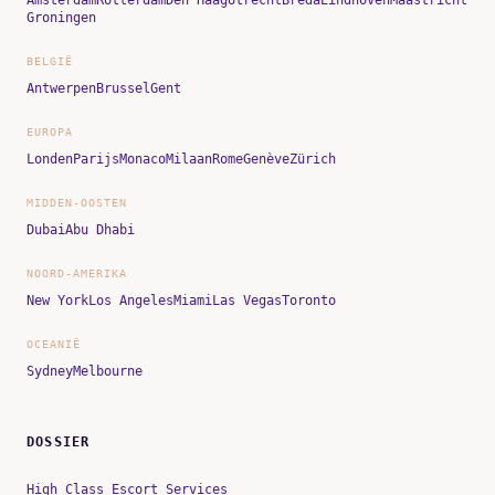
Groningen
BELGIË
Antwerpen
Brussel
Gent
EUROPA
Londen
Parijs
Monaco
Milaan
Rome
Genève
Zürich
MIDDEN-OOSTEN
Dubai
Abu Dhabi
NOORD-AMERIKA
New York
Los Angeles
Miami
Las Vegas
Toronto
OCEANIË
Sydney
Melbourne
DOSSIER
High Class Escort Services