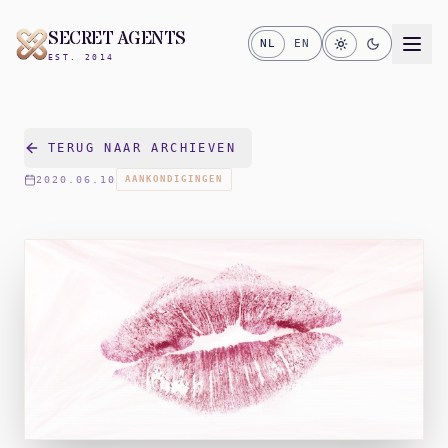
SECRET AGENTS
NL
EN
EST. 2014
TERUG NAAR ARCHIEVEN
2020.06.10
AANKONDIGINGEN
FILE_ID:
2D40C65F