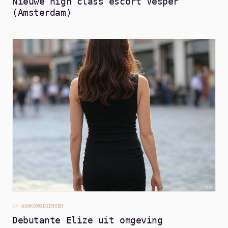
Nieuwe high class escort Vesper
(Amsterdam)
//
AANKONDIGINGEN
Debutante Elize uit omgeving