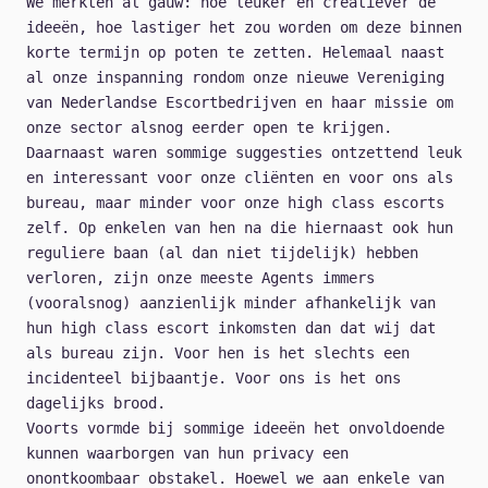
We merkten al gauw: hoe leuker en creatiever de
ideeën, hoe lastiger het zou worden om deze binnen
korte termijn op poten te zetten. Helemaal naast
al onze inspanning rondom onze nieuwe Vereniging
van Nederlandse Escortbedrijven en haar missie om
onze sector alsnog eerder open te krijgen.
Daarnaast waren sommige suggesties ontzettend leuk
en interessant voor onze cliënten en voor ons als
bureau, maar minder voor onze high class escorts
zelf. Op enkelen van hen na die hiernaast ook hun
reguliere baan (al dan niet tijdelijk) hebben
verloren, zijn onze meeste Agents immers
(vooralsnog) aanzienlijk minder afhankelijk van
hun high class escort inkomsten dan dat wij dat
als bureau zijn. Voor hen is het slechts een
incidenteel bijbaantje. Voor ons is het ons
dagelijks brood.
Voorts vormde bij sommige ideeën het onvoldoende
kunnen waarborgen van hun privacy een
onontkoombaar obstakel. Hoewel we aan enkele van