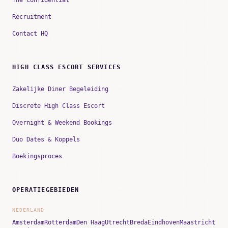
The Confidential
Recruitment
Contact HQ
HIGH CLASS ESCORT SERVICES
Zakelijke Diner Begeleiding
Discrete High Class Escort
Overnight & Weekend Bookings
Duo Dates & Koppels
Boekingsproces
OPERATIEGEBIEDEN
NEDERLAND
Amsterdam
Rotterdam
Den Haag
Utrecht
Breda
Eindhoven
Maastricht