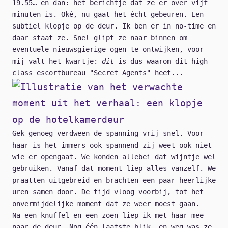
19.55… en dan: het berichtje dat ze er over vijf
minuten is. Oké, nu gaat het écht gebeuren. Een
subtiel klopje op de deur. Ik ben er in no-time en
daar staat ze. Snel glipt ze naar binnen om
eventuele nieuwsgierige ogen te ontwijken, voor
mij valt het kwartje:
dit
is dus waarom dit high
class escortbureau "Secret Agents" heet...
Gek genoeg verdween de spanning vrij snel. Voor
haar is het immers ook spannend—zij weet ook niet
wie er opengaat. We konden allebei dat wijntje wel
gebruiken. Vanaf dat moment liep alles vanzelf. We
praatten uitgebreid en brachten een paar heerlijke
uren samen door. De tijd vloog voorbij, tot het
onvermijdelijke moment dat ze weer moest gaan.
Na een knuffel en een zoen liep ik met haar mee
naar de deur. Nog één laatste blik, en weg was ze.