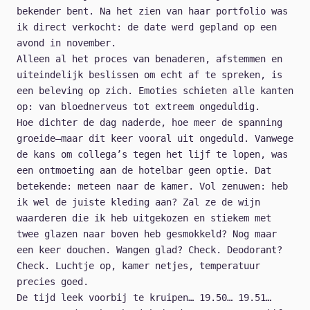
bekender bent. Na het zien van haar portfolio was
ik direct verkocht: de date werd gepland op een
avond in november.
Alleen al het proces van benaderen, afstemmen en
uiteindelijk beslissen om echt af te spreken, is
een beleving op zich. Emoties schieten alle kanten
op: van bloednerveus tot extreem ongeduldig.
Hoe dichter de dag naderde, hoe meer de spanning
groeide—maar dit keer vooral uit ongeduld. Vanwege
de kans om collega’s tegen het lijf te lopen, was
een ontmoeting aan de hotelbar geen optie. Dat
betekende: meteen naar de kamer. Vol zenuwen: heb
ik wel de juiste kleding aan? Zal ze de wijn
waarderen die ik heb uitgekozen en stiekem met
twee glazen naar boven heb gesmokkeld? Nog maar
een keer douchen. Wangen glad? Check. Deodorant?
Check. Luchtje op, kamer netjes, temperatuur
precies goed.
De tijd leek voorbij te kruipen… 19.50… 19.51…