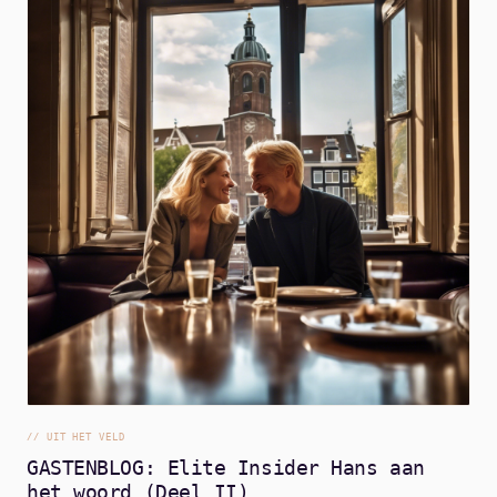
//
UIT HET VELD
GASTENBLOG: Elite Insider Hans aan
het woord (Deel II)