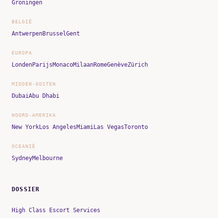
Groningen
BELGIË
Antwerpen
Brussel
Gent
EUROPA
Londen
Parijs
Monaco
Milaan
Rome
Genève
Zürich
MIDDEN-OOSTEN
Dubai
Abu Dhabi
NOORD-AMERIKA
New York
Los Angeles
Miami
Las Vegas
Toronto
OCEANIË
Sydney
Melbourne
DOSSIER
High Class Escort Services