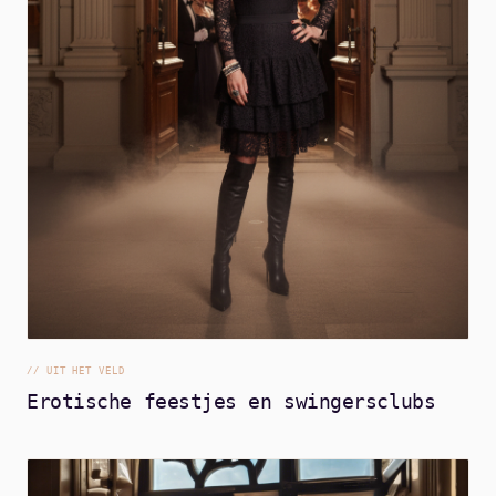
//
UIT HET VELD
Erotische feestjes en swingersclubs