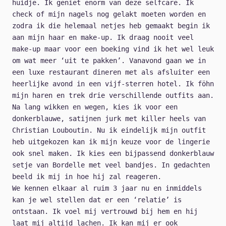
huidje. Ik geniet enorm van deze selfcare. Ik
check of mijn nagels nog gelakt moeten worden en
zodra ik die helemaal netjes heb gemaakt begin ik
aan mijn haar en make-up. Ik draag nooit veel
make-up maar voor een boeking vind ik het wel leuk
om wat meer ‘uit te pakken’. Vanavond gaan we in
een luxe restaurant dineren met als afsluiter een
heerlijke avond in een vijf-sterren hotel. Ik föhn
mijn haren en trek drie verschillende outfits aan.
Na lang wikken en wegen, kies ik voor een
donkerblauwe, satijnen jurk met killer heels van
Christian Louboutin. Nu ik eindelijk mijn outfit
heb uitgekozen kan ik mijn keuze voor de lingerie
ook snel maken. Ik kies een bijpassend donkerblauw
setje van Bordelle met veel bandjes. In gedachten
beeld ik mij in hoe hij zal reageren.
We kennen elkaar al ruim 3 jaar nu en inmiddels
kan je wel stellen dat er een ‘relatie’ is
ontstaan. Ik voel mij vertrouwd bij hem en hij
laat mij altijd lachen. Ik kan mij er ook